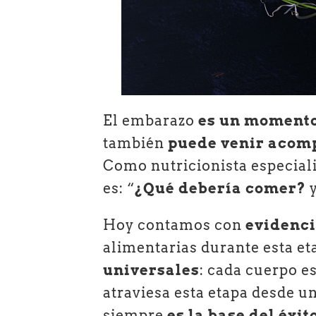
El embarazo
es un momento
también
puede venir acom
Como nutricionista especial
es: “
¿Qué debería comer?
Hoy contamos con
evidenci
alimentarias durante esta et
universales
: cada cuerpo e
atraviesa esta etapa desde un
siempre
es la base del éxit