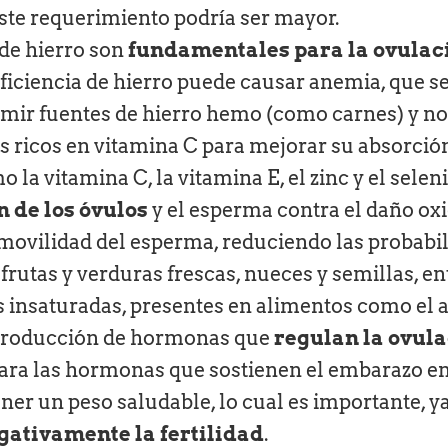
ste requerimiento podría ser mayor.
de hierro son
fundamentales para la ovulaci
eficiencia de hierro puede causar anemia, que 
umir fuentes de hierro hemo (como carnes) y 
s ricos en vitamina C para mejorar su absorció
 la vitamina C, la vitamina E, el zinc y el sele
 de los óvulos
y el esperma contra el daño oxi
la movilidad del esperma, reduciendo las probab
frutas y verduras frescas, nueces y semillas, en
 insaturadas, presentes en alimentos como el acei
a producción de hormonas que
regulan la ovula
para las hormonas que sostienen el embarazo e
er un peso saludable, lo cual es importante, y
gativamente la fertilidad
.